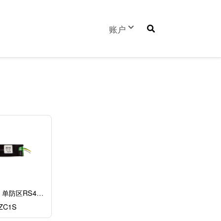
User
账户
account
menu
 单防区RS485
扩展模块
ZC1S