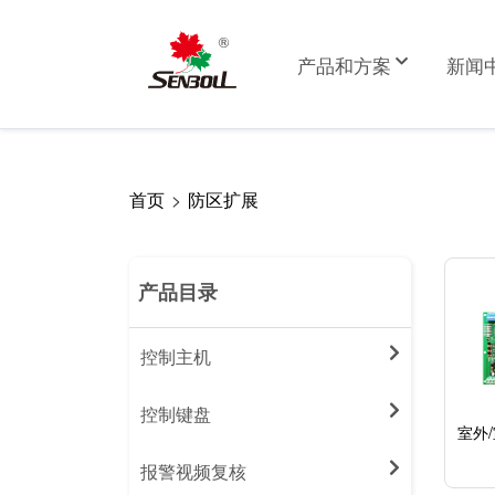
跳
转
Main
产品和方案
新闻
到
navigation
主
要
内
首页
>
防区扩展
面
容
包
屑
产品目录
控制主机
控制键盘
室外/
85
报警视频复核