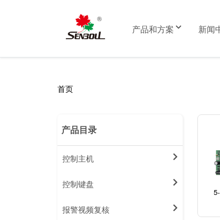
跳
转
Main
产品和方案
新闻
到
navigation
主
要
内
首页
面
容
包
屑
产品目录
控制主机
控制键盘
5
报警视频复核