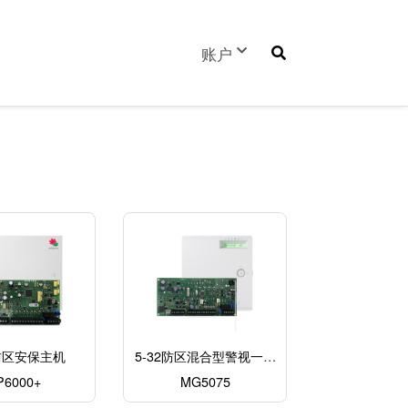
User
账户
account
menu
2防区安保主机
5-32防区混合型警视一体
P6000+
MG5075
主机