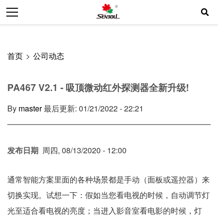
跳
转
到
主
首页
>
公司动态
面
要
包
内
PA467 V2.1 - 吸顶微动红外探测器全新升级!
屑
容
By
master
最后更新: 01/21/2022 - 22:21
发布日期
周四, 08/13/2020 - 12:00
通常智能方案里面的各种场景都是手动（面板或遥控器）来
切换实现。试想一下：假如当您看电视的时候，自动调节灯
光至适合看电视的亮度；当进入影音室看电影的时候，灯